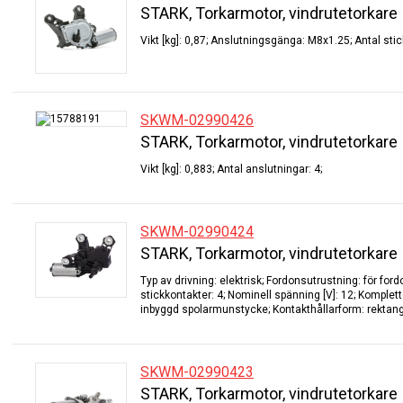
STARK, Torkarmotor, vindrutetorkare
Vikt [kg]: 0,87; Anslutningsgänga: M8x1.25; Antal stic
SKWM-02990426
STARK, Torkarmotor, vindrutetorkare
Vikt [kg]: 0,883; Antal anslutningar: 4;
SKWM-02990424
STARK, Torkarmotor, vindrutetorkare
Typ av drivning: elektrisk; Fordonsutrustning: för for
stickkontakter: 4; Nominell spänning [V]: 12; Komplett
inbyggd spolarmunstycke; Kontakthållarform: rektangul
SKWM-02990423
STARK, Torkarmotor, vindrutetorkare