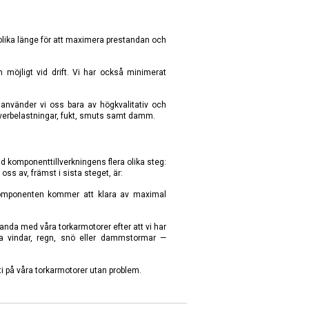
a olika länge för att maximera prestandan och
m möjligt vid drift. Vi har också minimerat
å använder vi oss bara av högkvalitativ och
verbelastningar, fukt, smuts samt damm.
id komponenttillverkningens flera olika steg:
oss av, främst i sista steget, är:
komponenten kommer att klara av maximal
tanda med våra torkarmotorer efter att vi har
rka vindar, regn, snö eller dammstormar —
nti på våra torkarmotorer utan problem.