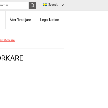
Svensk
Återförsäljare
Legal Notice
rutetorkare
ORKARE