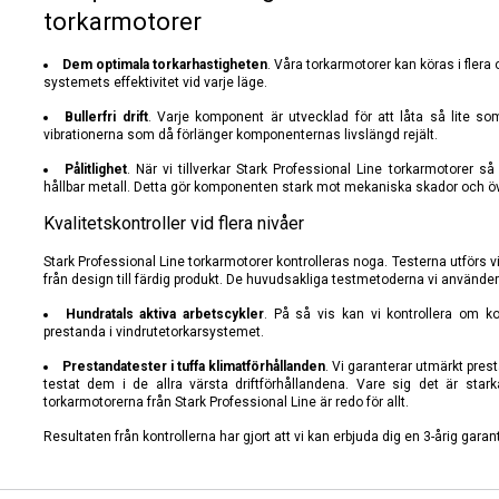
torkarmotorer
Dem optimala torkarhastigheten
. Våra torkarmotorer kan köras i fler
systemets effektivitet vid varje läge.
Bullerfri drift
. Varje komponent är utvecklad för att låta så lite so
vibrationerna som då förlänger komponenternas livslängd rejält.
Pålitlighet
. När vi tillverkar Stark Professional Line torkarmotorer s
hållbar metall. Detta gör komponenten stark mot mekaniska skador och ö
Kvalitetskontroller vid flera nivåer
Stark Professional Line torkarmotorer kontrolleras noga. Testerna utförs v
från design till färdig produkt. De huvudsakliga testmetoderna vi använder 
Hundratals aktiva arbetscykler
. På så vis kan vi kontrollera om 
prestanda i vindrutetorkarsystemet.
Prestandatester i tuffa klimatförhållanden
. Vi garanterar utmärkt pres
testat dem i de allra värsta driftförhållandena. Vare sig det är sta
torkarmotorerna från Stark Professional Line är redo för allt.
Resultaten från kontrollerna har gjort att vi kan erbjuda dig en 3-årig gara