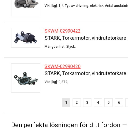
Vikt [kg]: 1,4; Typ av drivning: elektrisk; Antal anslutni
SKWM-02990422
STARK, Torkarmotor, vindrutetorkare
Mängdenhet: Styck;
SKWM-02990420
STARK, Torkarmotor, vindrutetorkare
Vikt [kg]: 0,872;
1
2
3
4
5
6
Den perfekta lösningen för ditt fordon —