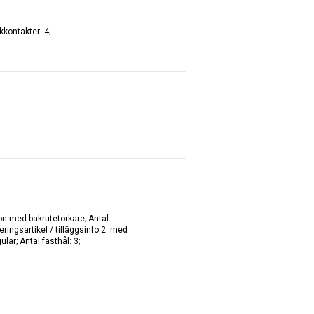
kkontakter: 4;
don med bakrutetorkare; Antal
eringsartikel / tilläggsinfo 2: med
är; Antal fästhål: 3;